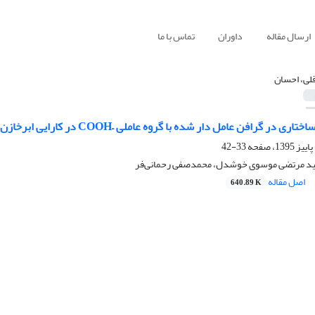
ارسال مقاله
داوران
تماس با ما
قلی، احسان
ر گرافن عامل دار شده با گروه عاملی –COOH در کارایی ابرخازن پایه گرافنی
33-42
سید مرتضی موسوی خوشدل، محمدصفی رحمانی‌فر
اصل مقاله
640.89 K