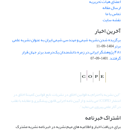
اعضای هیات تحریریه
ارسال مقاله
تماس با ما
نقشه سایت
آخرین اخبار
برگزیده شدن نشریه شیمی و مهندسی شیمی ایران به عنوان نشریه علمی
برتر
1404-09-11
۴۸۱ پژوهشگر ایرانی در زمره دانشمندان یک‌درصد برتر جهان قرار
گرفتند.
1401-09-07
"
این نشریه با احترام به قوانین اخلاق در نشریات، تابع قوانین کمیتۀ اخلاق در
انتشار (COPE) می باشد و از آیین نامه اجرایی قانون پیشگیری و مقابله با تقلب
در آثار علمی پیروی می نماید".
اشتراک خبرنامه
برای دریافت اخبار و اطلاعیه های مهم نشریه در خبرنامه نشریه مشترک