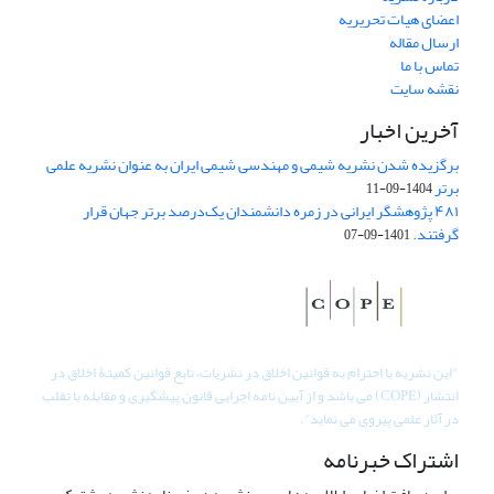
اعضای هیات تحریریه
ارسال مقاله
تماس با ما
نقشه سایت
آخرین اخبار
برگزیده شدن نشریه شیمی و مهندسی شیمی ایران به عنوان نشریه علمی
برتر
1404-09-11
۴۸۱ پژوهشگر ایرانی در زمره دانشمندان یک‌درصد برتر جهان قرار
گرفتند.
1401-09-07
"
این نشریه با احترام به قوانین اخلاق در نشریات، تابع قوانین کمیتۀ اخلاق در
انتشار (COPE) می باشد و از آیین نامه اجرایی قانون پیشگیری و مقابله با تقلب
در آثار علمی پیروی می نماید".
اشتراک خبرنامه