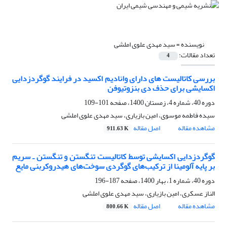
نویسنده =
سید مهدی علوی املشی
تعداد مقالات:
4
بررسی کاتالیست های دارای وانادیم اکسید در فرایند گوگردزدایی
اکسایشی برای حذف دی بنزوتیوفن
دوره 40، شماره 4، زمستان 1400، صفحه
101-109
سیده فاطمه موسوی، امین بازیاری، سید مهدی علوی املشی
مشاهده مقاله
اصل مقاله
911.63 K
گوگردزدایی اکسایشی توسط کاتالیست تنگستن و تنگستن ـ سریم
بر پایه آلومینا از ترکیب‌های گوگردی سوخت‌های هیدروکربنی مایع
دوره 40، شماره 1، بهار 1400، صفحه
187-196
الناز عسکری، امین بازیاری، سید مهدی علوی املشی
مشاهده مقاله
اصل مقاله
800.66 K