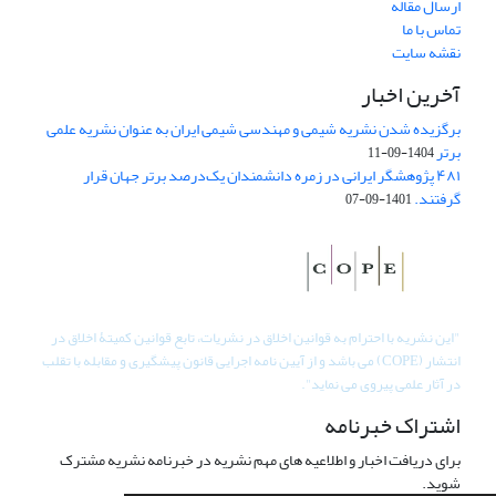
ارسال مقاله
تماس با ما
نقشه سایت
آخرین اخبار
برگزیده شدن نشریه شیمی و مهندسی شیمی ایران به عنوان نشریه علمی
برتر
1404-09-11
۴۸۱ پژوهشگر ایرانی در زمره دانشمندان یک‌درصد برتر جهان قرار
گرفتند.
1401-09-07
"
این نشریه با احترام به قوانین اخلاق در نشریات، تابع قوانین کمیتۀ اخلاق در
انتشار (COPE) می باشد و از آیین نامه اجرایی قانون پیشگیری و مقابله با تقلب
در آثار علمی پیروی می نماید".
اشتراک خبرنامه
برای دریافت اخبار و اطلاعیه های مهم نشریه در خبرنامه نشریه مشترک
شوید.