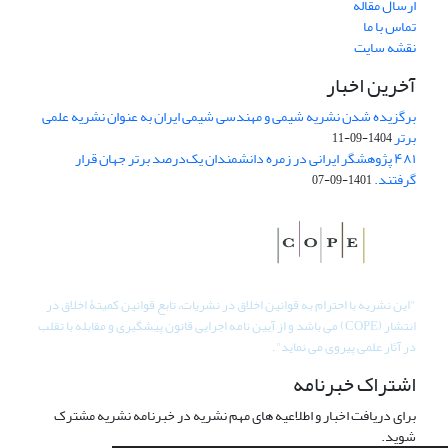
ارسال مقاله
تماس با ما
نقشه سایت
آخرین اخبار
برگزیده شدن نشریه شیمی و مهندسی شیمی ایران به عنوان نشریه علمی
برتر
1404-09-11
۴۸۱ پژوهشگر ایرانی در زمره دانشمندان یک‌درصد برتر جهان قرار
گرفتند.
1401-09-07
"
این نشریه با احترام به قوانین اخلاق در نشریات، تابع قوانین کمیتۀ اخلاق در
انتشار (COPE) می باشد و از آیین نامه اجرایی قانون پیشگیری و مقابله با تقلب
در آثار علمی پیروی می نماید".
اشتراک خبرنامه
برای دریافت اخبار و اطلاعیه های مهم نشریه در خبرنامه نشریه مشترک
شوید.