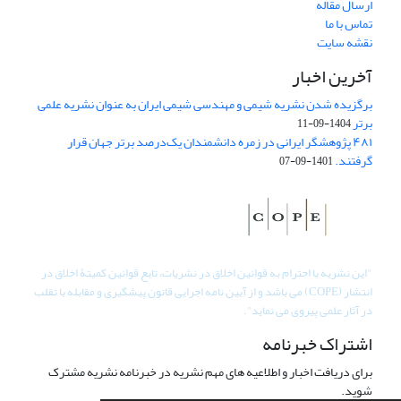
ارسال مقاله
تماس با ما
نقشه سایت
آخرین اخبار
برگزیده شدن نشریه شیمی و مهندسی شیمی ایران به عنوان نشریه علمی
برتر
1404-09-11
۴۸۱ پژوهشگر ایرانی در زمره دانشمندان یک‌درصد برتر جهان قرار
گرفتند.
1401-09-07
"
این نشریه با احترام به قوانین اخلاق در نشریات، تابع قوانین کمیتۀ اخلاق در
انتشار (COPE) می باشد و از آیین نامه اجرایی قانون پیشگیری و مقابله با تقلب
در آثار علمی پیروی می نماید".
اشتراک خبرنامه
برای دریافت اخبار و اطلاعیه های مهم نشریه در خبرنامه نشریه مشترک
شوید.