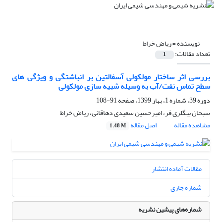
نویسنده =
ریاض خراط
تعداد مقالات:
1
بررسی اثر ساختار مولکولی آسفالتین بر انباشتگی و ویژگی های
سطح تماس نفت/آب به وسیله شبیه سازی مولکولی
دوره 39، شماره 1، بهار 1399، صفحه
91-108
سبحان بیگلری فر، امیرحسین سعیدی دهاقانی، ریاض خراط
مشاهده مقاله
اصل مقاله
1.48 M
مقالات آماده انتشار
شماره جاری
شماره‌های پیشین نشریه