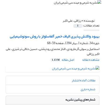
نویسنده =
رزاقی، علی اکبر
تعداد مقالات:
1
بهبود واکنش پذیری الیاف خمیر آلفاسلولز با روش سونوشیمیایی
دوره 34، شماره 1، بهار 1394، صفحه
59-68
اسماعیل رسولی گرمارودی، الناز محمدی رودپشتی، حسین جلالی ترشیزی، علی
اکبر رزاقی
مشاهده مقاله
اصل مقاله
1.13 M
مقالات آماده انتشار
شماره جاری
شماره‌های پیشین نشریه