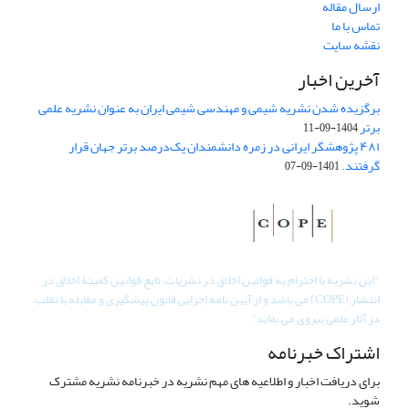
ارسال مقاله
تماس با ما
نقشه سایت
آخرین اخبار
برگزیده شدن نشریه شیمی و مهندسی شیمی ایران به عنوان نشریه علمی
برتر
1404-09-11
۴۸۱ پژوهشگر ایرانی در زمره دانشمندان یک‌درصد برتر جهان قرار
گرفتند.
1401-09-07
"
این نشریه با احترام به قوانین اخلاق در نشریات، تابع قوانین کمیتۀ اخلاق در
انتشار (COPE) می باشد و از آیین نامه اجرایی قانون پیشگیری و مقابله با تقلب
در آثار علمی پیروی می نماید".
اشتراک خبرنامه
برای دریافت اخبار و اطلاعیه های مهم نشریه در خبرنامه نشریه مشترک
شوید.