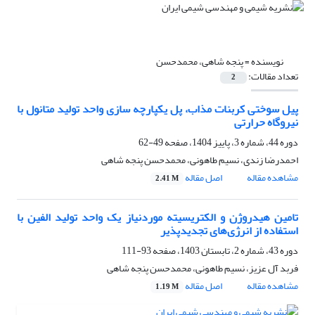
نویسنده =
پنجه شاهی، محمدحسن
تعداد مقالات:
2
پیل سوختی کربنات مذاب، پل یکپارچه ‏سازی واحد تولید متانول با
نیروگاه حرارتی
دوره 44، شماره 3، پاییز 1404، صفحه
49-62
احمدرضا زندی، نسیم طاهونی، محمدحسن پنجه شاهی
مشاهده مقاله
اصل مقاله
2.41 M
تامین هیدروژن و الکتریسیته موردنیاز یک واحد تولید الفین با
استفاده از انرژی‌های تجدیدپذیر
دوره 43، شماره 2، تابستان 1403، صفحه
93-111
فربد آل عزیز، نسیم طاهونی، محمدحسن پنجه شاهی
مشاهده مقاله
اصل مقاله
1.19 M