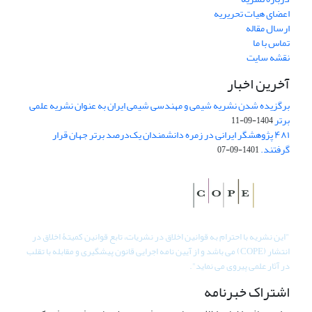
اعضای هیات تحریریه
ارسال مقاله
تماس با ما
نقشه سایت
آخرین اخبار
برگزیده شدن نشریه شیمی و مهندسی شیمی ایران به عنوان نشریه علمی
برتر
1404-09-11
۴۸۱ پژوهشگر ایرانی در زمره دانشمندان یک‌درصد برتر جهان قرار
گرفتند.
1401-09-07
"
این نشریه با احترام به قوانین اخلاق در نشریات، تابع قوانین کمیتۀ اخلاق در
انتشار (COPE) می باشد و از آیین نامه اجرایی قانون پیشگیری و مقابله با تقلب
در آثار علمی پیروی می نماید".
اشتراک خبرنامه