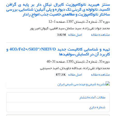
سنتز هیبرید نانوکامپوزیت کایرال نیکل دار بر پایه ی گرافن
اکسید، نانولوله ی کربنی تک دیواره و پلی آنیلین: شناسایی، بررسی
ساختار نانوکامپوزیت و مطالعه‌ی خاصیت جذب امواج رادار
دوره 37، شماره 2، تابستان 1397، صفحه
1-12
محمد جواد تقی زاده، سید سلمان سید افقهی، کیوان امیر پور
مشاهده مقاله
اصل مقاله
3.02 M
تهیه و شناسایی کاتالیست جدید 4O3/Fe2+/SiO3¯/NH3VO و
کاربرد آن در اکسایش سولفیدها
دوره 35، شماره 2، تابستان 1395، صفحه
31-40
محمدجواد تقی زاده، عبدالله جاویدان، امید حسینچی
مشاهده مقاله
اصل مقاله
877.3 K
مقالات آماده انتشار
شماره جاری