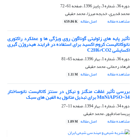
دوره 36، شماره 3، پاییز 1396، صفحه
61-72
محمد قدیری، خدیجه میرزا، محمد حقیقی
مشاهده مقاله
اصل مقاله
659.86 K
تأثیر پایه های زئولیتی گوناگون روی ویژگی ها و عملکرد راکتوری
نانوکاتالیست کروم اکسید برای استفاده در فرایند هیدروژن گیری
اکسایشی C2H6/CO2
دوره 36، شماره 1، بهار 1396، صفحه
65-81
فرهاد رحمانی، محمد حقیقی
مشاهده مقاله
اصل مقاله
1.11 M
بررسی تأثیر غلظت منگنز و نیکل در سنتز کاتالیست نانوساختار
MnNiAPSO-34 برای تبدیل متانول به الفین های سبک
دوره 34، شماره 1، بهار 1394، صفحه
11-27
پریسا صادقپور، محمد حقیقی
مشاهده مقاله
اصل مقاله
1.89 M