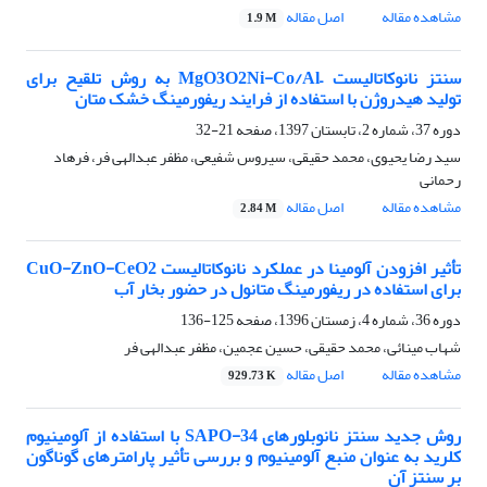
مشاهده مقاله
اصل مقاله
1.9 M
سنتز نانوکاتالیست –MgO3O2Ni-Co/Al به روش تلقیح برای
تولید هیدروژن با استفاده از فرایند ریفورمینگ خشک متان
دوره 37، شماره 2، تابستان 1397، صفحه
21-32
سید رضا یحیوی، محمد حقیقی، سیروس شفیعی، مظفر عبدالهی فر، فرهاد
رحمانی
مشاهده مقاله
اصل مقاله
2.84 M
تأثیر افزودن آلومینا در عملکرد نانوکاتالیست CuO-ZnO-CeO2
برای استفاده در ریفورمینگ متانول در حضور بخار آب
دوره 36، شماره 4، زمستان 1396، صفحه
125-136
شهاب مینائی، محمد حقیقی، حسین عجمین، مظفر عبدالهی فر
مشاهده مقاله
اصل مقاله
929.73 K
روش جدید سنتز نانوبلور‌های SAPO-34 با استفاده از آلومینیوم
کلرید به عنوان منبع آلومینیوم و بررسی تأثیر پارامترهای گوناگون
بر سنتز آن