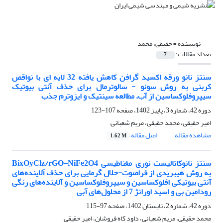
نویسنده =
حقیقی، محمد
تعداد مقالات:
7
سنتز نانو ورقه اکسید گرافن کاهش یافته 32 لایه ای با نواقص
کربنی به روش سونو - سالوترمال برای حذف آنتی بیوتیک
سیپروفلوکساسین از آب، مطالعه سینتیک و ایزوترم جذب
دوره 42، شماره 3، پاییز 1402، صفحه
107-123
امیر حقیقی، محمد حقیقی، مریم شعبانی
مشاهده مقاله
اصل مقاله
1.62 M
سنتز نانوکاتالیست نوری مغناطیسی BixOyClz/rGO-NiFe2O4
به روش هیبریدی از فراصوت-حلال گرمایی برای حذف آلاینده‌های
آنتی بیوتیکی افلوکساسین و سیپروفلوکساسین و آلاینده‌های رنگی
رودامین بی و اسید اورانژ 7 از محلول‌های آبی
دوره 42، شماره 2، تابستان 1402، صفحه
97-115
محمد حقیقی، مریم شعبانی، داود کاه فروشان، امیر حقیقی