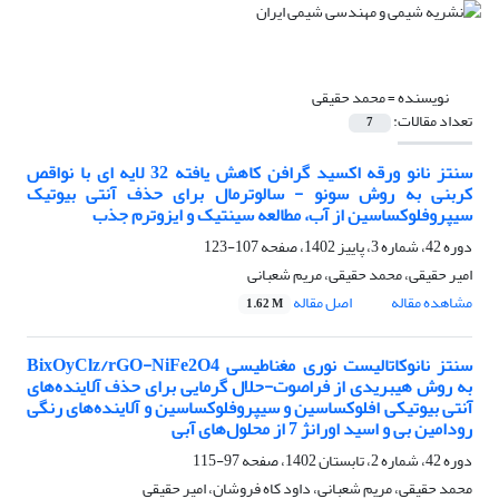
نویسنده =
محمد حقیقی
تعداد مقالات:
7
سنتز نانو ورقه اکسید گرافن کاهش یافته 32 لایه ای با نواقص
کربنی به روش سونو - سالوترمال برای حذف آنتی بیوتیک
سیپروفلوکساسین از آب، مطالعه سینتیک و ایزوترم جذب
دوره 42، شماره 3، پاییز 1402، صفحه
107-123
امیر حقیقی، محمد حقیقی، مریم شعبانی
مشاهده مقاله
اصل مقاله
1.62 M
سنتز نانوکاتالیست نوری مغناطیسی BixOyClz/rGO-NiFe2O4
به روش هیبریدی از فراصوت-حلال گرمایی برای حذف آلاینده‌های
آنتی بیوتیکی افلوکساسین و سیپروفلوکساسین و آلاینده‌های رنگی
رودامین بی و اسید اورانژ 7 از محلول‌های آبی
دوره 42، شماره 2، تابستان 1402، صفحه
97-115
محمد حقیقی، مریم شعبانی، داود کاه فروشان، امیر حقیقی