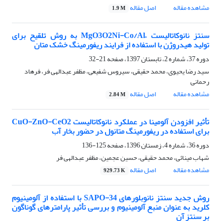
مشاهده مقاله
اصل مقاله
1.9 M
سنتز نانوکاتالیست –MgO3O2Ni-Co/Al به روش تلقیح برای
تولید هیدروژن با استفاده از فرایند ریفورمینگ خشک متان
دوره 37، شماره 2، تابستان 1397، صفحه
21-32
سید رضا یحیوی، محمد حقیقی، سیروس شفیعی، مظفر عبدالهی فر، فرهاد
رحمانی
مشاهده مقاله
اصل مقاله
2.84 M
تأثیر افزودن آلومینا در عملکرد نانوکاتالیست CuO-ZnO-CeO2
برای استفاده در ریفورمینگ متانول در حضور بخار آب
دوره 36، شماره 4، زمستان 1396، صفحه
125-136
شهاب مینائی، محمد حقیقی، حسین عجمین، مظفر عبدالهی فر
مشاهده مقاله
اصل مقاله
929.73 K
روش جدید سنتز نانوبلور‌های SAPO-34 با استفاده از آلومینیوم
کلرید به عنوان منبع آلومینیوم و بررسی تأثیر پارامترهای گوناگون
بر سنتز آن