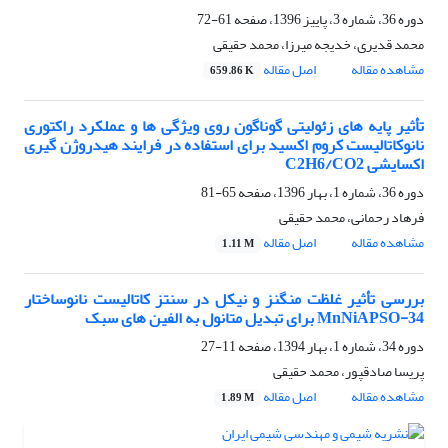
دوره 36، شماره 3، پاییز 1396، صفحه
61-72
محمد قدیری، خدیجه میرزا، محمد حقیقی
مشاهده مقاله
اصل مقاله
659.86 K
تأثیر پایه های زئولیتی گوناگون روی ویژگی ها و عملکرد راکتوری
نانوکاتالیست کروم اکسید برای استفاده در فرایند هیدروژن گیری
اکسایشی C2H6/CO2
دوره 36، شماره 1، بهار 1396، صفحه
65-81
فرهاد رحمانی، محمد حقیقی
مشاهده مقاله
اصل مقاله
1.11 M
بررسی تأثیر غلظت منگنز و نیکل در سنتز کاتالیست نانوساختار
MnNiAPSO-34 برای تبدیل متانول به الفین های سبک
دوره 34، شماره 1، بهار 1394، صفحه
11-27
پریسا صادقپور، محمد حقیقی
مشاهده مقاله
اصل مقاله
1.89 M