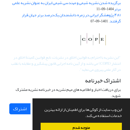
برگزیده شدن نشریه شیمی و مهندسی شیمی ایران به عنوان نشریه علمی
برتر
1404-09-11
۴۸۱ پژوهشگر ایرانی در زمره دانشمندان یک‌درصد برتر جهان قرار
گرفتند.
1401-09-07
"
این نشریه با احترام به قوانین اخلاق در نشریات، تابع قوانین کمیتۀ اخلاق در
انتشار (COPE) می باشد و از آیین نامه اجرایی قانون پیشگیری و مقابله با تقلب
در آثار علمی پیروی می نماید".
اشتراک خبرنامه
برای دریافت اخبار و اطلاعیه های مهم نشریه در خبرنامه نشریه مشترک
شوید.
اشتراک
این وب سایت از کوکی ها برای اطمینان از ارائه بهترین
خدمات استفاده می کند.
متوجه شدم