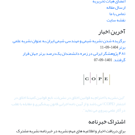
اعضای هیات تحریریه
ارسال مقاله
تماس با ما
نقشه سایت
آخرین اخبار
برگزیده شدن نشریه شیمی و مهندسی شیمی ایران به عنوان نشریه علمی
برتر
1404-09-11
۴۸۱ پژوهشگر ایرانی در زمره دانشمندان یک‌درصد برتر جهان قرار
گرفتند.
1401-09-07
"
این نشریه با احترام به قوانین اخلاق در نشریات، تابع قوانین کمیتۀ اخلاق در
انتشار (COPE) می باشد و از آیین نامه اجرایی قانون پیشگیری و مقابله با تقلب
در آثار علمی پیروی می نماید".
اشتراک خبرنامه
برای دریافت اخبار و اطلاعیه های مهم نشریه در خبرنامه نشریه مشترک