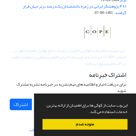
۴۸۱ پژوهشگر ایرانی در زمره دانشمندان یک‌درصد برتر جهان قرار
گرفتند.
1401-09-07
"
این نشریه با احترام به قوانین اخلاق در نشریات، تابع قوانین کمیتۀ اخلاق در
انتشار (COPE) می باشد و از آیین نامه اجرایی قانون پیشگیری و مقابله با تقلب
در آثار علمی پیروی می نماید".
اشتراک خبرنامه
برای دریافت اخبار و اطلاعیه های مهم نشریه در خبرنامه نشریه مشترک
شوید.
اشتراک
این وب سایت از کوکی ها برای اطمینان از ارائه بهترین
خدمات استفاده می کند.
متوجه شدم
سامانه مدیریت نشریات علمی.
طراحی و پیاده سازی از
سیناوب