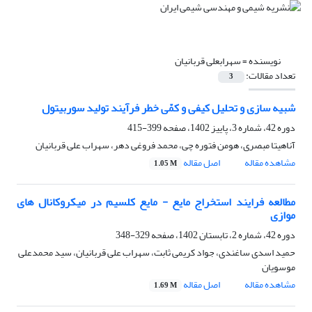
نویسنده =
سهرابعلی قربانیان
تعداد مقالات:
3
شبیه سازی و تحلیل کیفی و کمّی خطر فرآیند تولید سوربیتول
دوره 42، شماره 3، پاییز 1402، صفحه
399-415
آناهیتا مبصری، هومن فتوره چی، محمد فروغی دهر، سهراب علی قربانیان
مشاهده مقاله
اصل مقاله
1.05 M
مطالعه‌ فرایند استخراج مایع - مایع کلسیم در میکروکانال های
موازی
دوره 42، شماره 2، تابستان 1402، صفحه
329-348
حمید اسدی ساغندی، جواد کریمی ثابت، سهراب علی قربانیان، سید محمدعلی
موسویان
مشاهده مقاله
اصل مقاله
1.69 M