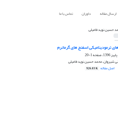
ارسال مقاله
داوران
تماس با ما
د حسین نوید فامیلی
های ترمودینامیکی اسفنج های گرمانرم
1-20
نی شیروان، محمد حسین نوید فامیلی
اصل مقاله
926.03 K