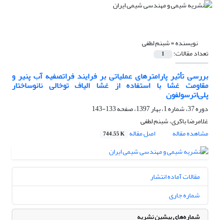
نویسنده =
شبنم لطفی
تعداد مقالات:
1
بررسی تأثیر پارامترهای عملیاتی بر فرایند فراتصفیه آب پنیر و
مقاومت غشا با استفاده از غشا الیاف توخالی نانوساختار
پلی‌اترسولفون
دوره 37، شماره 1، بهار 1397، صفحه
133-143
غلامرضا باکری، شبنم لطفی
مشاهده مقاله
اصل مقاله
744.55 K
مقالات آماده انتشار
شماره جاری
شماره‌های پیشین نشریه