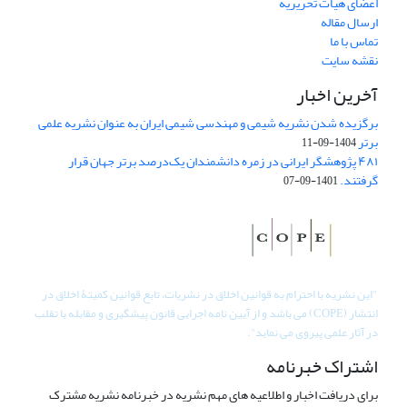
اعضای هیات تحریریه
ارسال مقاله
تماس با ما
نقشه سایت
آخرین اخبار
برگزیده شدن نشریه شیمی و مهندسی شیمی ایران به عنوان نشریه علمی
برتر
1404-09-11
۴۸۱ پژوهشگر ایرانی در زمره دانشمندان یک‌درصد برتر جهان قرار
گرفتند.
1401-09-07
"
این نشریه با احترام به قوانین اخلاق در نشریات، تابع قوانین کمیتۀ اخلاق در
انتشار (COPE) می باشد و از آیین نامه اجرایی قانون پیشگیری و مقابله با تقلب
در آثار علمی پیروی می نماید".
اشتراک خبرنامه
برای دریافت اخبار و اطلاعیه های مهم نشریه در خبرنامه نشریه مشترک