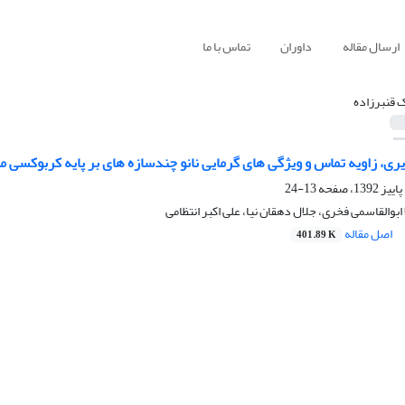
ارسال مقاله
داوران
تماس با ما
ک قنبرزاده
ری، زاویه تماس و ویژگی های گرمایی نانو چندسازه های بر پایه کربوکسی متی
13-24
 ابوالقاسمی فخری، جلال دهقان نیا، علی اکبر انتظامی
اصل مقاله
401.89 K