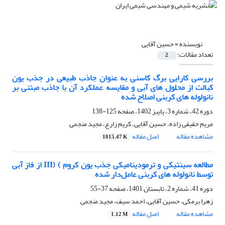
نویسنده =
حسین آقایی
تعداد مقالات:
2
بررسی کارایی برگ کاسنی به عنوان جاذب طبیعی در جذب یون
کبالت از محلول های آبی و مقایسه عملکرد آن با جاذب مبتنی بر
نانولوله های کربنی اصلاح شده
دوره 42، شماره 3، پاییز 1402، صفحه
125-138
مریم حقیقی زاده، حسین آقایی، کریم زارع، مجید منجمی
مشاهده مقاله
اصل مقاله
1015.47 K
مطالعه سینتیکی و ترمودینامیکی جذب یون کروم ) (III از فاز آبی
توسط نانولوله های کربنی عامل‌دار شده
دوره 41، شماره 2، تابستان 1401، صفحه
37-55
زهرا برمکی، حسین آقایی، احمد سیف، مجید منجمی
مشاهده مقاله
اصل مقاله
1.12 M