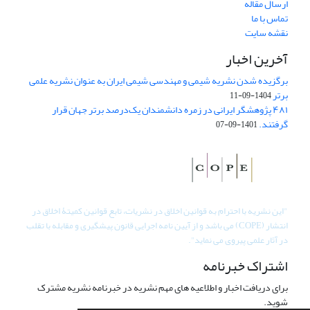
ارسال مقاله
تماس با ما
نقشه سایت
آخرین اخبار
برگزیده شدن نشریه شیمی و مهندسی شیمی ایران به عنوان نشریه علمی
برتر
1404-09-11
۴۸۱ پژوهشگر ایرانی در زمره دانشمندان یک‌درصد برتر جهان قرار
گرفتند.
1401-09-07
"
این نشریه با احترام به قوانین اخلاق در نشریات، تابع قوانین کمیتۀ اخلاق در
انتشار (COPE) می باشد و از آیین نامه اجرایی قانون پیشگیری و مقابله با تقلب
در آثار علمی پیروی می نماید".
اشتراک خبرنامه
برای دریافت اخبار و اطلاعیه های مهم نشریه در خبرنامه نشریه مشترک
شوید.