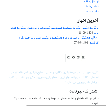
ارسال مقاله
تماس با ما
نقشه سایت
آخرین اخبار
برگزیده شدن نشریه شیمی و مهندسی شیمی ایران به عنوان نشریه علمی
برتر
1404-09-11
۴۸۱ پژوهشگر ایرانی در زمره دانشمندان یک‌درصد برتر جهان قرار
گرفتند.
1401-09-07
"
این نشریه با احترام به قوانین اخلاق در نشریات، تابع قوانین کمیتۀ اخلاق در
انتشار (COPE) می باشد و از آیین نامه اجرایی قانون پیشگیری و مقابله با تقلب
در آثار علمی پیروی می نماید".
اشتراک خبرنامه
برای دریافت اخبار و اطلاعیه های مهم نشریه در خبرنامه نشریه مشترک
شوید.