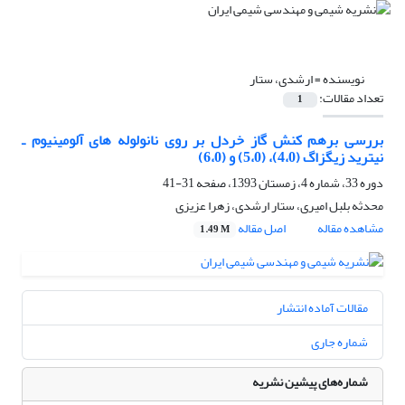
نویسنده =
ارشدی، ستار
تعداد مقالات:
1
بررسی برهم کنش گاز خردل بر روی نانولوله های آلومینیوم ـ
نیترید زیگزاگ (4،0)، (5،0) و (6،0)
دوره 33، شماره 4، زمستان 1393، صفحه
31-41
محدثه بلبل امیری، ستار ارشدی، زهرا عزیزی
مشاهده مقاله
اصل مقاله
1.49 M
مقالات آماده انتشار
شماره جاری
شماره‌های پیشین نشریه