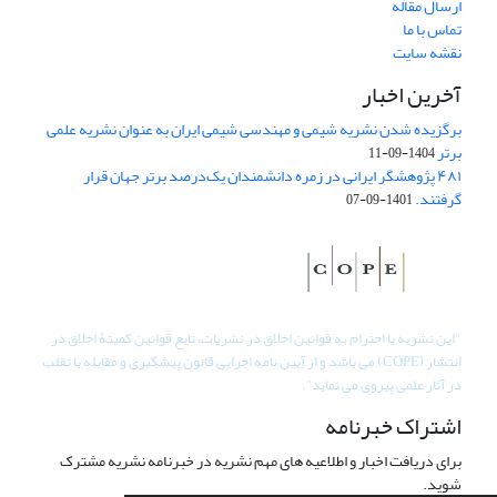
ارسال مقاله
تماس با ما
نقشه سایت
آخرین اخبار
برگزیده شدن نشریه شیمی و مهندسی شیمی ایران به عنوان نشریه علمی
برتر
1404-09-11
۴۸۱ پژوهشگر ایرانی در زمره دانشمندان یک‌درصد برتر جهان قرار
گرفتند.
1401-09-07
"
این نشریه با احترام به قوانین اخلاق در نشریات، تابع قوانین کمیتۀ اخلاق در
انتشار (COPE) می باشد و از آیین نامه اجرایی قانون پیشگیری و مقابله با تقلب
در آثار علمی پیروی می نماید".
اشتراک خبرنامه
برای دریافت اخبار و اطلاعیه های مهم نشریه در خبرنامه نشریه مشترک
شوید.