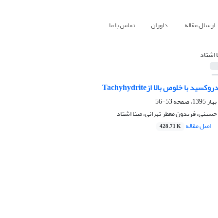
ارسال مقاله
داوران
تماس با ما
ا اشتاد
د با خلوص بالا ازTachyhydrite
53-56
سینی، فریدون معطر تهرانی، مینا اشتاد
اصل مقاله
428.71 K