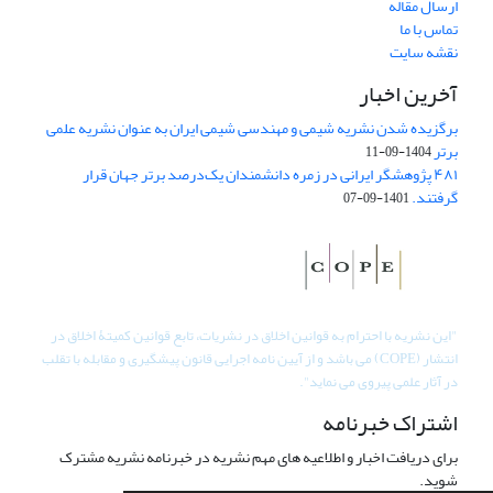
ارسال مقاله
تماس با ما
نقشه سایت
آخرین اخبار
برگزیده شدن نشریه شیمی و مهندسی شیمی ایران به عنوان نشریه علمی
برتر
1404-09-11
۴۸۱ پژوهشگر ایرانی در زمره دانشمندان یک‌درصد برتر جهان قرار
گرفتند.
1401-09-07
"
این نشریه با احترام به قوانین اخلاق در نشریات، تابع قوانین کمیتۀ اخلاق در
انتشار (COPE) می باشد و از آیین نامه اجرایی قانون پیشگیری و مقابله با تقلب
در آثار علمی پیروی می نماید".
اشتراک خبرنامه
برای دریافت اخبار و اطلاعیه های مهم نشریه در خبرنامه نشریه مشترک
شوید.