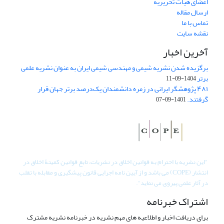
اعضای هیات تحریریه
ارسال مقاله
تماس با ما
نقشه سایت
آخرین اخبار
برگزیده شدن نشریه شیمی و مهندسی شیمی ایران به عنوان نشریه علمی
برتر
1404-09-11
۴۸۱ پژوهشگر ایرانی در زمره دانشمندان یک‌درصد برتر جهان قرار
گرفتند.
1401-09-07
"
این نشریه با احترام به قوانین اخلاق در نشریات، تابع قوانین کمیتۀ اخلاق در
انتشار (COPE) می باشد و از آیین نامه اجرایی قانون پیشگیری و مقابله با تقلب
در آثار علمی پیروی می نماید".
اشتراک خبرنامه
برای دریافت اخبار و اطلاعیه های مهم نشریه در خبرنامه نشریه مشترک