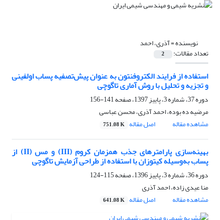
نویسنده =
آذری، احمد
تعداد مقالات:
2
استفاده از فرایند الکتروفنتون به عنوان پیش‌تصفیه پساب اولفینی
و تجزیه و تحلیل با روش آماری تاگوچی
دوره 37، شماره 3، پاییز 1397، صفحه
141-156
مرضیه ده بوده، احمد آذری، محسن عباسی
مشاهده مقاله
اصل مقاله
751.08 K
بهینه‌سازی پارامترهای جذب همزمان کروم (III) و مس (II) از
پساب به‌وسیله کیتوزان با استفاده از طراحی آزمایش تاگوچی
دوره 36، شماره 3، پاییز 1396، صفحه
115-124
منا عیدی زاده، احمد آذری
مشاهده مقاله
اصل مقاله
641.08 K