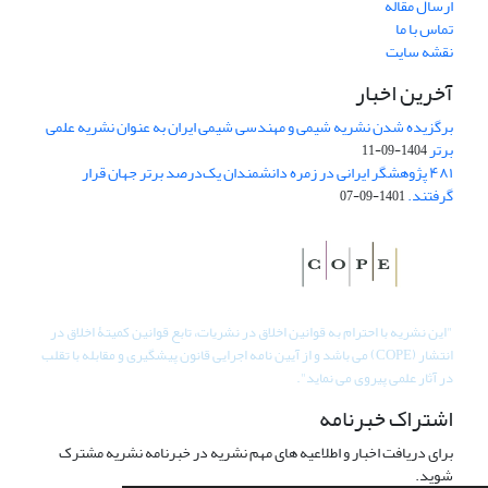
ارسال مقاله
تماس با ما
نقشه سایت
آخرین اخبار
برگزیده شدن نشریه شیمی و مهندسی شیمی ایران به عنوان نشریه علمی
برتر
1404-09-11
۴۸۱ پژوهشگر ایرانی در زمره دانشمندان یک‌درصد برتر جهان قرار
گرفتند.
1401-09-07
"
این نشریه با احترام به قوانین اخلاق در نشریات، تابع قوانین کمیتۀ اخلاق در
انتشار (COPE) می باشد و از آیین نامه اجرایی قانون پیشگیری و مقابله با تقلب
در آثار علمی پیروی می نماید".
اشتراک خبرنامه
برای دریافت اخبار و اطلاعیه های مهم نشریه در خبرنامه نشریه مشترک
شوید.