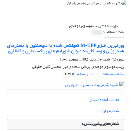
نویسنده =
زینب موسوی موحدی
تعداد مقالات:
1
پورفیرین فلزیM-TPP کمپلکس شده با سیستئین با بسترهای
هیدروژلی و وسیکلی به عنوان نانوزایم های پراکسیدازی و کاتالازی
دوره 42، شماره 3، پاییز 1402، صفحه
1-16
زینب موسوی موحدی، یزدان سجادی مهر، محسن گلبن حقیقی
مشاهده مقاله
اصل مقاله
1.29 M
مقالات آماده انتشار
شماره جاری
شماره‌های پیشین نشریه