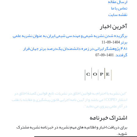
ارسال مقاله
تماس با ما
نقشه سایت
آخرین اخبار
برگزیده شدن نشریه شیمی و مهندسی شیمی ایران به عنوان نشریه علمی
برتر
1404-09-11
۴۸۱ پژوهشگر ایرانی در زمره دانشمندان یک‌درصد برتر جهان قرار
گرفتند.
1401-09-07
"
این نشریه با احترام به قوانین اخلاق در نشریات، تابع قوانین کمیتۀ اخلاق در
انتشار (COPE) می باشد و از آیین نامه اجرایی قانون پیشگیری و مقابله با تقلب
در آثار علمی پیروی می نماید".
اشتراک خبرنامه
برای دریافت اخبار و اطلاعیه های مهم نشریه در خبرنامه نشریه مشترک
شوید.