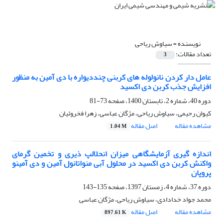
نویسنده =
سیاوش ریاحی
تعداد مقالات:
3
عامل دار کردن نانولوله های کربنی چنددیواره با دی آمین به منظور
افزایش جذب کربن دی اکسید
دوره 40، شماره 2، تابستان 1400، صفحه
73-81
کیوان رحیمی، سیاوش ریاحی، مژگان عباسی، زهرا فخروئیان
مشاهده مقاله
اصل مقاله
1.04 M
اندازه‏ گیری آزمایشگاهی میزان انحلال‏پ ذیری و تخمین گرمای
واکنش کربن دی ‏اکسید در محلول آبی منواتانول‏ آمین و دی ‏آمینو
پروپان
دوره 37، شماره 4، زمستان 1397، صفحه
135-143
محمد جواد خدادادی، سیاوش ریاحی، مژگان عباسی
مشاهده مقاله
اصل مقاله
897.61 K