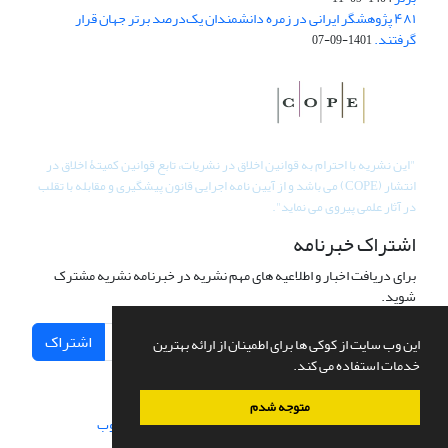
۴۸۱ پژوهشگر ایرانی در زمره دانشمندان یک‌درصد برتر جهان قرار
گرفتند.
1401-09-07
"
این نشریه با احترام به قوانین اخلاق در نشریات، تابع قوانین کمیتۀ اخلاق در
انتشار (COPE) می باشد و از آیین نامه اجرایی قانون پیشگیری و مقابله با تقلب
در آثار علمی پیروی می نماید".
اشتراک خبرنامه
برای دریافت اخبار و اطلاعیه های مهم نشریه در خبرنامه نشریه مشترک
شوید.
اشتراک
این وب سایت از کوکی ها برای اطمینان از ارائه بهترین
خدمات استفاده می کند.
متوجه شدم
سامانه مدیریت نشریات علمی.
طراحی و پیاده سازی از
سیناوب