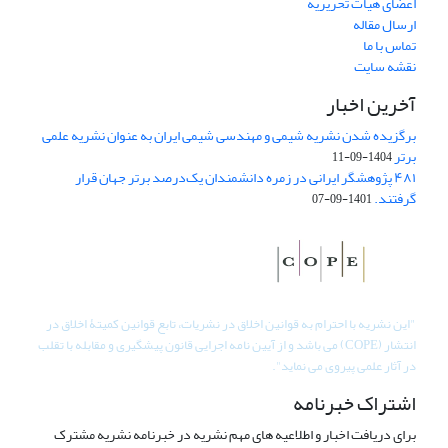
اعضای هیات تحریریه
ارسال مقاله
تماس با ما
نقشه سایت
آخرین اخبار
برگزیده شدن نشریه شیمی و مهندسی شیمی ایران به عنوان نشریه علمی
برتر
1404-09-11
۴۸۱ پژوهشگر ایرانی در زمره دانشمندان یک‌درصد برتر جهان قرار
گرفتند.
1401-09-07
"
این نشریه با احترام به قوانین اخلاق در نشریات، تابع قوانین کمیتۀ اخلاق در
انتشار (COPE) می باشد و از آیین نامه اجرایی قانون پیشگیری و مقابله با تقلب
در آثار علمی پیروی می نماید".
اشتراک خبرنامه
برای دریافت اخبار و اطلاعیه های مهم نشریه در خبرنامه نشریه مشترک