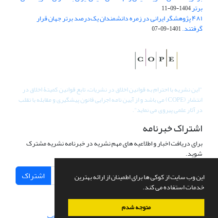
برتر
1404-09-11
۴۸۱ پژوهشگر ایرانی در زمره دانشمندان یک‌درصد برتر جهان قرار
گرفتند.
1401-09-07
"
این نشریه با احترام به قوانین اخلاق در نشریات، تابع قوانین کمیتۀ اخلاق در
انتشار (COPE) می باشد و از آیین نامه اجرایی قانون پیشگیری و مقابله با تقلب
در آثار علمی پیروی می نماید".
اشتراک خبرنامه
برای دریافت اخبار و اطلاعیه های مهم نشریه در خبرنامه نشریه مشترک
شوید.
اشتراک
این وب سایت از کوکی ها برای اطمینان از ارائه بهترین
خدمات استفاده می کند.
متوجه شدم
سامانه مدیریت نشریات علمی.
طراحی و پیاده سازی از
سیناوب