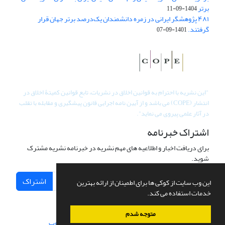
برتر
1404-09-11
۴۸۱ پژوهشگر ایرانی در زمره دانشمندان یک‌درصد برتر جهان قرار
گرفتند.
1401-09-07
"
این نشریه با احترام به قوانین اخلاق در نشریات، تابع قوانین کمیتۀ اخلاق در
انتشار (COPE) می باشد و از آیین نامه اجرایی قانون پیشگیری و مقابله با تقلب
در آثار علمی پیروی می نماید".
اشتراک خبرنامه
برای دریافت اخبار و اطلاعیه های مهم نشریه در خبرنامه نشریه مشترک
شوید.
اشتراک
این وب سایت از کوکی ها برای اطمینان از ارائه بهترین
خدمات استفاده می کند.
متوجه شدم
سامانه مدیریت نشریات علمی.
طراحی و پیاده سازی از
سیناوب