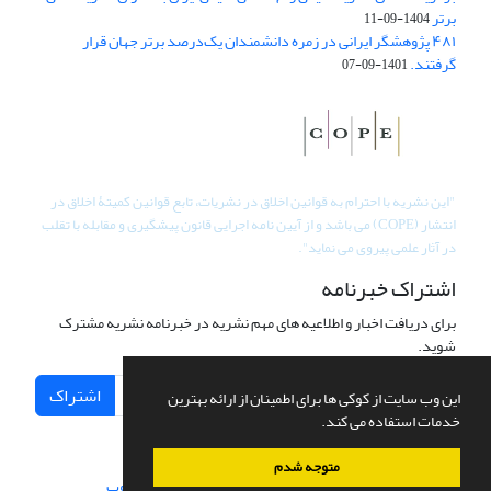
برتر
1404-09-11
۴۸۱ پژوهشگر ایرانی در زمره دانشمندان یک‌درصد برتر جهان قرار
گرفتند.
1401-09-07
"
این نشریه با احترام به قوانین اخلاق در نشریات، تابع قوانین کمیتۀ اخلاق در
انتشار (COPE) می باشد و از آیین نامه اجرایی قانون پیشگیری و مقابله با تقلب
در آثار علمی پیروی می نماید".
اشتراک خبرنامه
برای دریافت اخبار و اطلاعیه های مهم نشریه در خبرنامه نشریه مشترک
شوید.
اشتراک
این وب سایت از کوکی ها برای اطمینان از ارائه بهترین
خدمات استفاده می کند.
متوجه شدم
سامانه مدیریت نشریات علمی.
طراحی و پیاده سازی از
سیناوب