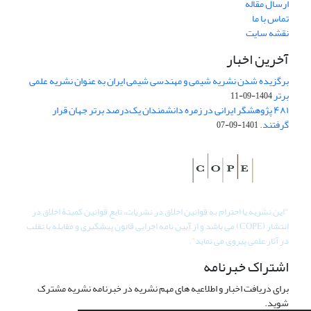
ارسال مقاله
تماس با ما
نقشه سایت
آخرین اخبار
برگزیده شدن نشریه شیمی و مهندسی شیمی ایران به عنوان نشریه علمی
برتر
1404-09-11
۴۸۱ پژوهشگر ایرانی در زمره دانشمندان یک‌درصد برتر جهان قرار
گرفتند.
1401-09-07
"
این نشریه با احترام به قوانین اخلاق در نشریات، تابع قوانین کمیتۀ اخلاق در
انتشار (COPE) می باشد و از آیین نامه اجرایی قانون پیشگیری و مقابله با تقلب
در آثار علمی پیروی می نماید".
اشتراک خبرنامه
برای دریافت اخبار و اطلاعیه های مهم نشریه در خبرنامه نشریه مشترک
شوید.