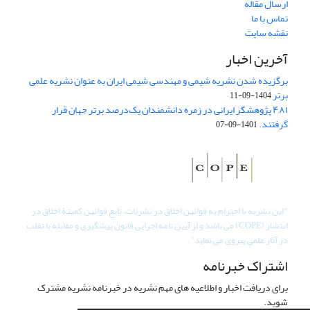
ارسال مقاله
تماس با ما
نقشه سایت
آخرین اخبار
برگزیده شدن نشریه شیمی و مهندسی شیمی ایران به عنوان نشریه علمی
برتر
1404-09-11
۴۸۱ پژوهشگر ایرانی در زمره دانشمندان یک‌درصد برتر جهان قرار
گرفتند.
1401-09-07
"
این نشریه با احترام به قوانین اخلاق در نشریات، تابع قوانین کمیتۀ اخلاق در
انتشار (COPE) می باشد و از آیین نامه اجرایی قانون پیشگیری و مقابله با تقلب
در آثار علمی پیروی می نماید".
اشتراک خبرنامه
برای دریافت اخبار و اطلاعیه های مهم نشریه در خبرنامه نشریه مشترک
شوید.