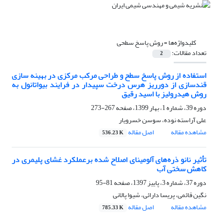
کلیدواژه‌ها =
روش پاسخ سطحی
تعداد مقالات:
2
استفاده از روش پاسخ سطح و طراحی مرکب مرکزی در بهینه سازی
قندسازی از دورریز هرس درخت سپیدار در فرایند بیواتانول به
روش هیدرولیز با اسید رقیق
دوره 39، شماره 1، بهار 1399، صفحه
267-273
علی آراسته نوده، سوسن خسرویار
مشاهده مقاله
اصل مقاله
536.23 K
تأثیر نانو ذره‌های آلومینای اصلاح شده برعملکرد غشای پلیمری در
کاهش سختی آب
دوره 37، شماره 3، پاییز 1397، صفحه
81-95
نگین قائمی، پریسا دارائی، شیوا پالانی
مشاهده مقاله
اصل مقاله
785.33 K