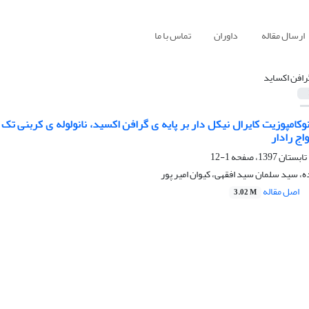
ارسال مقاله
داوران
تماس با ما
رافن اکساید
وکامپوزیت کایرال نیکل دار بر پایه ی گرافن اکسید، نانولوله ی کربنی تک د
ج رادار
1-12
ه، سید سلمان سید افقهی، کیوان امیر پور
اصل مقاله
3.02 M