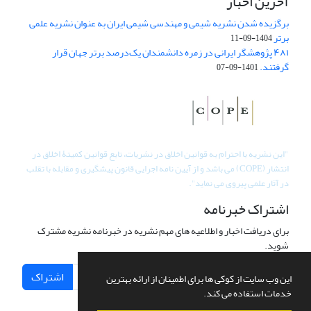
آخرین اخبار
برگزیده شدن نشریه شیمی و مهندسی شیمی ایران به عنوان نشریه علمی
برتر
1404-09-11
۴۸۱ پژوهشگر ایرانی در زمره دانشمندان یک‌درصد برتر جهان قرار
گرفتند.
1401-09-07
"
این نشریه با احترام به قوانین اخلاق در نشریات، تابع قوانین کمیتۀ اخلاق در
انتشار (COPE) می باشد و از آیین نامه اجرایی قانون پیشگیری و مقابله با تقلب
در آثار علمی پیروی می نماید".
اشتراک خبرنامه
برای دریافت اخبار و اطلاعیه های مهم نشریه در خبرنامه نشریه مشترک
شوید.
اشتراک
این وب سایت از کوکی ها برای اطمینان از ارائه بهترین
خدمات استفاده می کند.