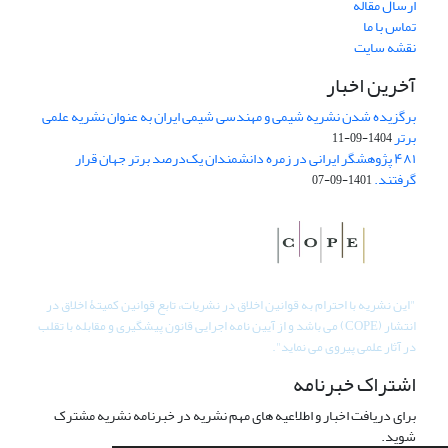
ارسال مقاله
تماس با ما
نقشه سایت
آخرین اخبار
برگزیده شدن نشریه شیمی و مهندسی شیمی ایران به عنوان نشریه علمی
برتر
1404-09-11
۴۸۱ پژوهشگر ایرانی در زمره دانشمندان یک‌درصد برتر جهان قرار
گرفتند.
1401-09-07
"
این نشریه با احترام به قوانین اخلاق در نشریات، تابع قوانین کمیتۀ اخلاق در
انتشار (COPE) می باشد و از آیین نامه اجرایی قانون پیشگیری و مقابله با تقلب
در آثار علمی پیروی می نماید".
اشتراک خبرنامه
برای دریافت اخبار و اطلاعیه های مهم نشریه در خبرنامه نشریه مشترک
شوید.