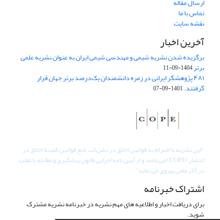
ارسال مقاله
تماس با ما
نقشه سایت
آخرین اخبار
برگزیده شدن نشریه شیمی و مهندسی شیمی ایران به عنوان نشریه علمی
برتر
1404-09-11
۴۸۱ پژوهشگر ایرانی در زمره دانشمندان یک‌درصد برتر جهان قرار
گرفتند.
1401-09-07
"
این نشریه با احترام به قوانین اخلاق در نشریات، تابع قوانین کمیتۀ اخلاق در
انتشار (COPE) می باشد و از آیین نامه اجرایی قانون پیشگیری و مقابله با تقلب
در آثار علمی پیروی می نماید".
اشتراک خبرنامه
برای دریافت اخبار و اطلاعیه های مهم نشریه در خبرنامه نشریه مشترک
شوید.