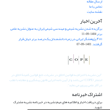
ارسال مقاله
تماس با ما
نقشه سایت
آخرین اخبار
برگزیده شدن نشریه شیمی و مهندسی شیمی ایران به عنوان نشریه علمی
برتر
1404-09-11
۴۸۱ پژوهشگر ایرانی در زمره دانشمندان یک‌درصد برتر جهان قرار
گرفتند.
1401-09-07
"
این نشریه با احترام به قوانین اخلاق در نشریات، تابع قوانین کمیتۀ اخلاق در
انتشار (COPE) می باشد و از آیین نامه اجرایی قانون پیشگیری و مقابله با تقلب
در آثار علمی پیروی می نماید".
اشتراک خبرنامه
برای دریافت اخبار و اطلاعیه های مهم نشریه در خبرنامه نشریه مشترک
شوید.