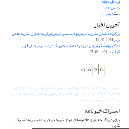
ارسال مقاله
تماس با ما
نقشه سایت
آخرین اخبار
برگزیده شدن نشریه شیمی و مهندسی شیمی ایران به عنوان نشریه علمی
برتر
1404-09-11
۴۸۱ پژوهشگر ایرانی در زمره دانشمندان یک‌درصد برتر جهان قرار
گرفتند.
1401-09-07
"
این نشریه با احترام به قوانین اخلاق در نشریات، تابع قوانین کمیتۀ اخلاق در
انتشار (COPE) می باشد و از آیین نامه اجرایی قانون پیشگیری و مقابله با تقلب
در آثار علمی پیروی می نماید".
اشتراک خبرنامه
برای دریافت اخبار و اطلاعیه های مهم نشریه در خبرنامه نشریه مشترک
شوید.