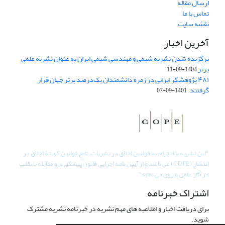
ارسال مقاله
تماس با ما
نقشه سایت
آخرین اخبار
برگزیده شدن نشریه شیمی و مهندسی شیمی ایران به عنوان نشریه علمی
برتر
1404-09-11
۴۸۱ پژوهشگر ایرانی در زمره دانشمندان یک‌درصد برتر جهان قرار
گرفتند.
1401-09-07
"
این نشریه با احترام به قوانین اخلاق در نشریات، تابع قوانین کمیتۀ اخلاق در
انتشار (COPE) می باشد و از آیین نامه اجرایی قانون پیشگیری و مقابله با تقلب
در آثار علمی پیروی می نماید".
اشتراک خبرنامه
برای دریافت اخبار و اطلاعیه های مهم نشریه در خبرنامه نشریه مشترک
شوید.