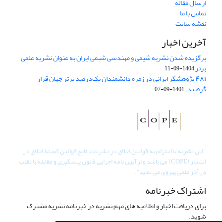
ارسال مقاله
تماس با ما
نقشه سایت
آخرین اخبار
برگزیده شدن نشریه شیمی و مهندسی شیمی ایران به عنوان نشریه علمی
برتر
1404-09-11
۴۸۱ پژوهشگر ایرانی در زمره دانشمندان یک‌درصد برتر جهان قرار
گرفتند.
1401-09-07
"
این نشریه با احترام به قوانین اخلاق در نشریات، تابع قوانین کمیتۀ اخلاق در
انتشار (COPE) می باشد و از آیین نامه اجرایی قانون پیشگیری و مقابله با تقلب
در آثار علمی پیروی می نماید".
اشتراک خبرنامه
برای دریافت اخبار و اطلاعیه های مهم نشریه در خبرنامه نشریه مشترک
شوید.