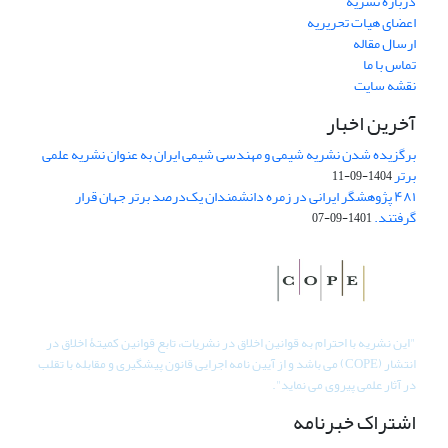
درباره نشریه
اعضای هیات تحریریه
ارسال مقاله
تماس با ما
نقشه سایت
آخرین اخبار
برگزیده شدن نشریه شیمی و مهندسی شیمی ایران به عنوان نشریه علمی
برتر
1404-09-11
۴۸۱ پژوهشگر ایرانی در زمره دانشمندان یک‌درصد برتر جهان قرار
گرفتند.
1401-09-07
"
این نشریه با احترام به قوانین اخلاق در نشریات، تابع قوانین کمیتۀ اخلاق در
انتشار (COPE) می باشد و از آیین نامه اجرایی قانون پیشگیری و مقابله با تقلب
در آثار علمی پیروی می نماید".
اشتراک خبرنامه