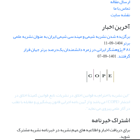
ارسال مقاله
تماس با ما
نقشه سایت
آخرین اخبار
برگزیده شدن نشریه شیمی و مهندسی شیمی ایران به عنوان نشریه علمی
برتر
1404-09-11
۴۸۱ پژوهشگر ایرانی در زمره دانشمندان یک‌درصد برتر جهان قرار
گرفتند.
1401-09-07
"
این نشریه با احترام به قوانین اخلاق در نشریات، تابع قوانین کمیتۀ اخلاق در
انتشار (COPE) می باشد و از آیین نامه اجرایی قانون پیشگیری و مقابله با تقلب
در آثار علمی پیروی می نماید".
اشتراک خبرنامه
برای دریافت اخبار و اطلاعیه های مهم نشریه در خبرنامه نشریه مشترک
شوید.