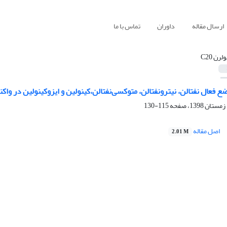
ارسال مقاله
داوران
تماس با ما
لرن C20
 فعال نفتالن، نیترونفتالن، متوکسی‌نفتالن،کینولین و ایزوکینولین در واکنش ح
115-130
اصل مقاله
2.01 M