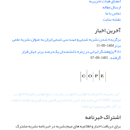
اعضای هیات تحریریه
ارسال مقاله
تماس با ما
نقشه سایت
آخرین اخبار
برگزیده شدن نشریه شیمی و مهندسی شیمی ایران به عنوان نشریه علمی
برتر
1404-09-11
۴۸۱ پژوهشگر ایرانی در زمره دانشمندان یک‌درصد برتر جهان قرار
گرفتند.
1401-09-07
"
این نشریه با احترام به قوانین اخلاق در نشریات، تابع قوانین کمیتۀ اخلاق در
انتشار (COPE) می باشد و از آیین نامه اجرایی قانون پیشگیری و مقابله با تقلب
در آثار علمی پیروی می نماید".
اشتراک خبرنامه
برای دریافت اخبار و اطلاعیه های مهم نشریه در خبرنامه نشریه مشترک