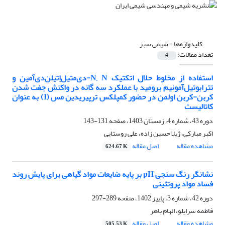
کلیدواژه‌ها =
شیمی سبز
تعداد مقالات:
4
استفاده از مخلوط حلال اتکتیک N, N-دی‌متیل‌اِتیلن‌دی‌آمین و
تترابوتیل‌آمونیم برومید با عملکرد سه گانه در واکنش جفت شدن
کربن-کربن اولمن در حضور کمپلکس ترپیریدین مس (I) به عنوان
کاتالیست
دوره 43، شماره 4، زمستان 1403، صفحه
131-143
اکبر مبارکی، ژیلا حسین زاده، علی روستایی
مشاهده مقاله
اصل مقاله
624.67 K
نشانگر رنگ سنجی pH بر پایه ضایعات مواد گیاهی برای پایش روند
فساد مواد پروتئینی
دوره 42، شماره 3، پاییز 1402، صفحه
289-297
فاطمه سرایلو، الهام باهر
مشاهده مقاله
اصل مقاله
505.53 K