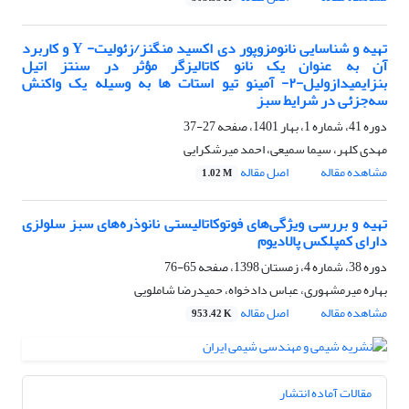
تهیه و شناسایی نانومزوپور دی اکسید منگنز/زئولیت- Y و کاربرد
آن به ‌عنوان یک نانو کاتالیزگر مؤثر در سنتز اتیل
بنزایمیدازولیل-۲- آمینو تیو استات ها به وسیله یک واکنش
سه‌جزئی در شرایط سبز
دوره 41، شماره 1، بهار 1401، صفحه
27-37
مهدی کلهر، سیما سمیعی، احمد میرشکرایی
مشاهده مقاله
اصل مقاله
1.02 M
تهیه و بررسی ویژگی‌های فوتوکاتالیستی نانوذره‌های سبز سلولزی
دارای کمپلکس پالادیوم
دوره 38، شماره 4، زمستان 1398، صفحه
65-76
بهاره میرمشهوری، عباس دادخواه، حمیدرضا شاملویی
مشاهده مقاله
اصل مقاله
953.42 K
مقالات آماده انتشار