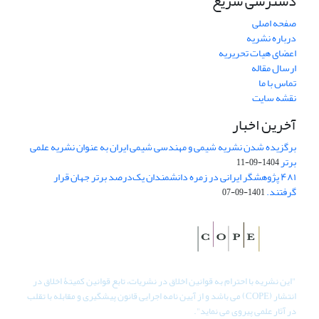
دسترسی سریع
صفحه اصلی
درباره نشریه
اعضای هیات تحریریه
ارسال مقاله
تماس با ما
نقشه سایت
آخرین اخبار
برگزیده شدن نشریه شیمی و مهندسی شیمی ایران به عنوان نشریه علمی
برتر
1404-09-11
۴۸۱ پژوهشگر ایرانی در زمره دانشمندان یک‌درصد برتر جهان قرار
گرفتند.
1401-09-07
"
این نشریه با احترام به قوانین اخلاق در نشریات، تابع قوانین کمیتۀ اخلاق در
انتشار (COPE) می باشد و از آیین نامه اجرایی قانون پیشگیری و مقابله با تقلب
در آثار علمی پیروی می نماید".