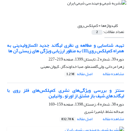
کلیدواژه‌ها =
کمپلکس روی
تعداد مقالات:
2
تهیه، شناسایی و مطالعه ی نظری لیگاند جدید اکسازولیدینی به
همراه کمپلکس روی(II) به منظور ارزیابی ویژگی های زیستی آن ها
دوره 39، شماره 2، تابستان 1399، صفحه
219-227
زهرا مردانی، ولی گلصنملو، صبا خداوندگار، کیوان معینی
مشاهده مقاله
اصل مقاله
1.2 M
سنتز و بررسی ویژگی‌های نشری کمپلکس‌های فلز روی با
لیگاندهای شیف باز مشتق از اورتو ـ وانیلین
دوره 38، شماره 4، زمستان 1398، صفحه
159-169
عبداله نشاط، ایلمیرا شیری
مشاهده مقاله
اصل مقاله
832.78 K