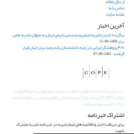
ارسال مقاله
تماس با ما
نقشه سایت
آخرین اخبار
برگزیده شدن نشریه شیمی و مهندسی شیمی ایران به عنوان نشریه علمی
برتر
1404-09-11
۴۸۱ پژوهشگر ایرانی در زمره دانشمندان یک‌درصد برتر جهان قرار
گرفتند.
1401-09-07
"
این نشریه با احترام به قوانین اخلاق در نشریات، تابع قوانین کمیتۀ اخلاق در
انتشار (COPE) می باشد و از آیین نامه اجرایی قانون پیشگیری و مقابله با تقلب
در آثار علمی پیروی می نماید".
اشتراک خبرنامه
برای دریافت اخبار و اطلاعیه های مهم نشریه در خبرنامه نشریه مشترک
شوید.